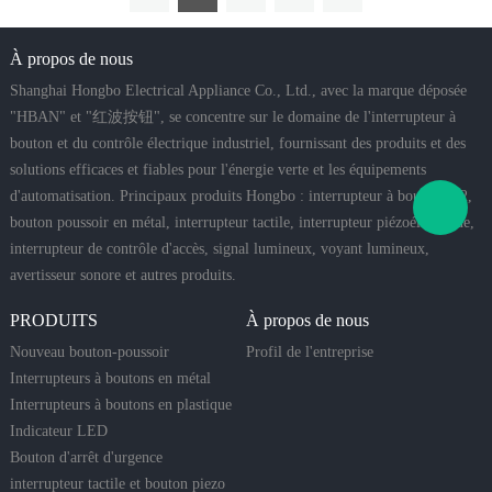
À propos de nous
Shanghai Hongbo Electrical Appliance Co., Ltd., avec la marque déposée
"HBAN" et "红波按钮", se concentre sur le domaine de l'interrupteur à
bouton et du contrôle électrique industriel, fournissant des produits et des
solutions efficaces et fiables pour l'énergie verte et les équipements
d'automatisation. Principaux produits Hongbo : interrupteur à bouton xb2,
bouton poussoir en métal, interrupteur tactile, interrupteur piézoélectrique,
interrupteur de contrôle d'accès, signal lumineux, voyant lumineux,
avertisseur sonore et autres produits.
PRODUITS
À propos de nous
Nouveau bouton-poussoir
Profil de l'entreprise
Interrupteurs à boutons en métal
Interrupteurs à boutons en plastique
Indicateur LED
Bouton d'arrêt d'urgence
interrupteur tactile et bouton piezo