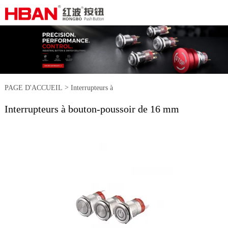
>
PAGE D'ACCUEIL
Interrupteurs à
Interrupteurs à bouton-poussoir de 16 mm
>
boutons en métal
Interrupteurs à
bouton-poussoir de 16 mm