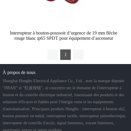
Interrupteur à bouton-poussoir d’urgence de 19 mm flèche
rouge blanc ip65 SPDT pour équipement d’ascenseur
1
À propos de nous
Shanghai Hongbo Electrical Appliance Co., Ltd., avec la marque déposée
"HBAN" et "红波按钮", se concentre sur le domaine de l'interrupteur à
bouton et du contrôle électrique industriel, fournissant des produits et des
solutions efficaces et fiables pour l'énergie verte et les équipements
d'automatisation. Principaux produits Hongbo : interrupteur à bouton xb2,
bouton poussoir en métal, interrupteur tactile, interrupteur piézoélectrique,
interrupteur de contrôle d'accès, signal lumineux, voyant lumineux,
avertisseur sonore et autres produits.