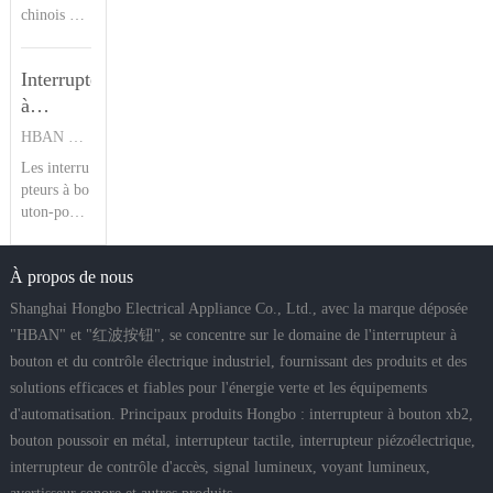
du
chinois ave
utons à res
application
c 23 ans
sort traditi
produit |
s marines,
d’expertise
onnels. Do
agricoles e
Bouton-
Interrupteur
en interrup
té d’une ré
t tout-ter
poussoir
teurs piézo
à
sistance à
HBAN
électrique
l’eau IP68
bouton-
HBAN PUSH BUTTON SWITCHES
s, la série
et d’une ré
poussoir
Les interru
HBPS de
sistance au
de la
pteurs à bo
HBAN se
x chocs IK
série
uton-pouss
distingue p
09, il offre
oir de la sé
ar son étan
HBS1-D
une durée
rie HBS1-
che IP68, s
de vie fiab
Présentation
À propos de nous
D offrent
a résistanc
le de 1
du
de multipl
e aux impa
Shanghai Hongbo Electrical Appliance Co., Ltd., avec la marque déposée
produit |
es options
cts IK09 et
"HBAN" et "红波按钮", se concentre sur le domaine de l'interrupteur à
Bouton-
de montag
sa construc
bouton et du contrôle électrique industriel, fournissant des produits et des
e, un indic
tion en aci
poussoir
solutions efficaces et fiables pour l'énergie verte et les équipements
e d’étanch
er inoxyda
HBAN
éité IP67 e
ble. Propo
d'automatisation. Principaux produits Hongbo : interrupteur à bouton xb2,
t jusqu’à 5
sant des ty
bouton poussoir en métal, interrupteur tactile, interrupteur piézoélectrique,
millions de
pes de tête
interrupteur de contrôle d'accès, signal lumineux, voyant lumineux,
cycles méc
à anneaux