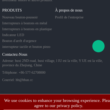
avertisseur sonore et autres produits.
aniques, ce
qui les ren
PRODUITS
À propos de nous
d idéaux p
our les syst
Nouveau bouton-poussoir
Profil de l'entreprise
èmes de m
Interrupteurs à boutons en métal
aison intell
Interrupteurs à boutons en plastique
igente, les
Indicateur LED
équipemen
ts indust
Bouton d'arrêt d'urgence
interrupteur tactile et bouton piezo
Contactez-Nous
Adresse: huxi 2ND road, huxi village, l IU est la ville, Y UE est la ville,
province du Zhejiang, Chine
Téléphone: +86-577-62708000
Courriel:
hb@hban.cc
We use cookies to enhance your browsing experience. Plea
agree to our privacy policy.