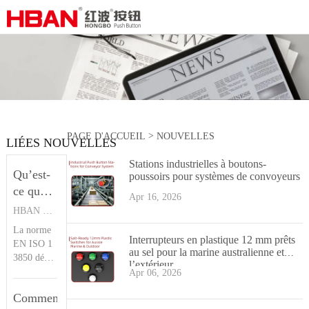
>
PAGE D'ACCUEIL
NOUVELLES
LIÉES NOUVELLES
Stations industrielles à boutons-
Qu’est-
poussoirs pour systèmes de convoyeurs
ce que
Apr 16, 2026
l’ISO
HBAN PUSH BUTTON SWITCHES
13850 ?
La norme
Bouton-
Interrupteurs en plastique 12 mm prêts
EN ISO 1
au sel pour la marine australienne et
poussoir
3850 défin
l’extérieur
it les princ
HBAN
Apr 06, 2026
ipes de con
Comment
ception de