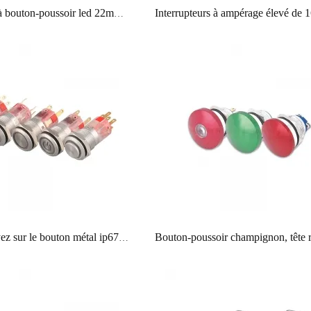
Interrupteur à bouton-poussoir led 22mm rgb tricolore avec connecteur
16mm appuyez sur le bouton métal ip67 anneau led interrupteur de symbole de puissance