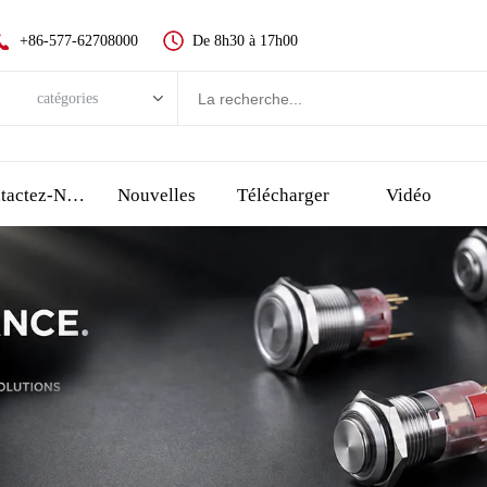
+86-577-62708000
De 8h30 à 17h00
catégories
catégories
Nouveau bouton-poussoir
Contactez-Nous
Nouvelles
Télécharger
Vidéo
Interrupteurs à boutons en métal
Interrupteurs à boutons en plastique
Indicateur LED
Bouton d'arrêt d'urgence
interrupteur tactile et bouton piezo
Interrupteur à clé
Sélectionner l'interrupteur, l'interrupteur rotatif