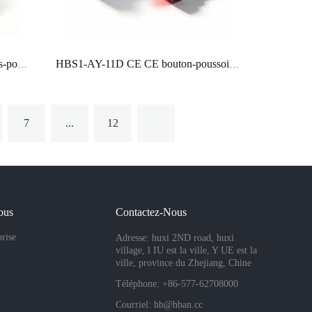
HBGQ22SF interrupteurs à boutons-poussoirs étanches 22 mm 25 mm 30 mm RGB tricolore rouge, vert bleu momentanés
HBS1-AY-11D CE CE bouton-poussoir en plastique 16mm rectangle rond éclairé SPDT sans nc bouton-poussoir momentané
7
...
12
ous
Contactez-Nous
prise
Adresse: huxi 2ND road, huxi
village, l IU est la ville, Y UE est la
ville, province du Zhejiang, Chine
Téléphone: +86-577-62708000
Courriel:
hb@hban.cc