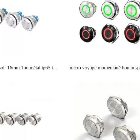
bouton poussoir 16mm 1no métal ip65 interrupteur de démarrage électrique