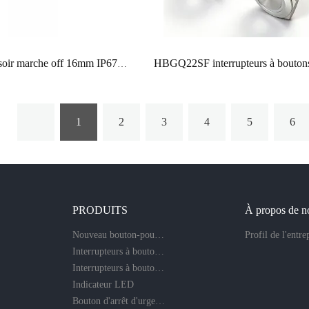
bouton-poussoir marche off 16mm IP67 spdt Structure électronique interrupteur momentané symbole d’alimentation
1
2
3
4
5
6
PRODUITS
À propos de n
Nouveau bouton-poussoir
Profil de l'entre
Interrupteurs à boutons en métal
Interrupteurs à boutons en plastique
Indicateur LED
Bouton d'arrêt d'urgence