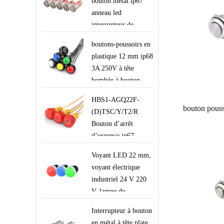
bouton métal ip67
anneau led
interrupteur de
symbole de puissance
boutons-poussoirs en
plastique 12 mm ip68
3A 250V à tête
bombée à bouton-
poussoir momentané
HBS1-AGQ22F-
avec fils pour
(D)TSC/Y/T2/R
l’équipement robot à
Bouton d’arrêt
poignée
d’urgence ip67
interrupteurs de
Voyant LED 22 mm,
contrôle de sécurité
voyant électrique
robotisés rouges 12V
industriel 24 V 220
12 V avec fils
V, lampe de
signalisation rouge,
Interrupteur à bouton
vert, bleu et blanc
en métal à tête plate