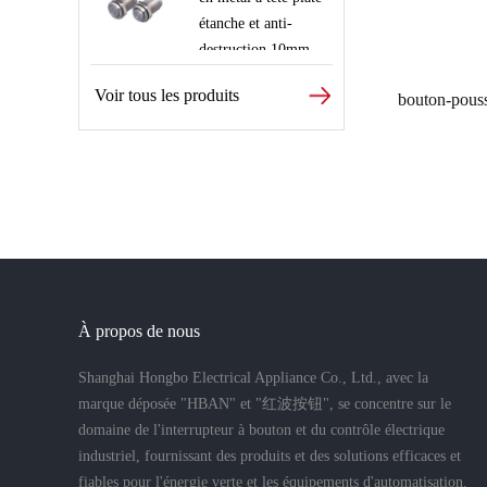
étanche et anti-
destruction 10mm
Voir tous les produits
À propos de nous
Shanghai Hongbo Electrical Appliance Co., Ltd., avec la
marque déposée "HBAN" et "红波按钮", se concentre sur le
domaine de l'interrupteur à bouton et du contrôle électrique
industriel, fournissant des produits et des solutions efficaces et
fiables pour l'énergie verte et les équipements d'automatisation.