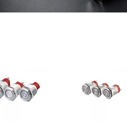
Clignotant
Boîtier de commande des boutons
Accessoires pour boutons