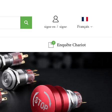
signe en
/
signe
Français
0
Enquête Chariot