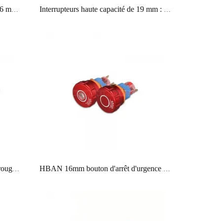
Interrupteurs à ampérage élevé de 16 mm fabriqués par des experts - Directement du fabricant
Interrupteurs haute capacité de 19 mm : Une puissance de 10 ampères dans un design compact
Bouton-poussoir champignon, tête rouge et verte, sans ressort de rappel de 16mm, borne à 2 broches
HBAN 16mm bouton d'arrêt d'urgence IP67 1no1nc borne à 3 broches en alliage d'aluminium