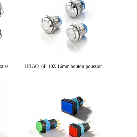
micro voyage momentané bouton-poussoir réinitialisation anneau métallique led 6v 12v ip67 12mm 16mm 19mm interrupteur normalement ouvert
HBGQ16F-10Z 16mm bouton-poussoir verrouillage d’un interrupteur d’équipement industriel à tête ronde plate normalement ouvert