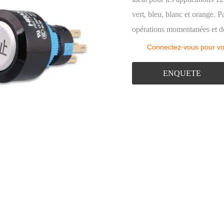
Clignotant
vert, bleu, blanc et orange. P
Boîtier de commande des boutons
opérations momentanées et de
Accessoires pour boutons
Connectez-vous pour voir
ENQUETE