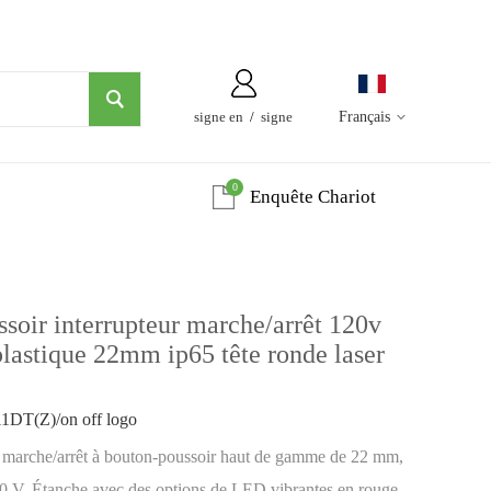
signe en
/
signe
Français
0
Enquête Chariot
oir interrupteur marche/arrêt 120v
lastique 22mm ip65 tête ronde laser
T(Z)/on off logo
r marche/arrêt à bouton-poussoir haut de gamme de 22 mm,
120 V. Étanche avec des options de LED vibrantes en rouge,