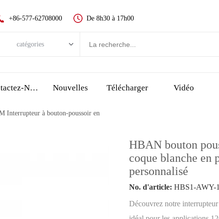
+86-577-62708000
De 8h30 à 17h00
catégories
catégories
Nouveau bouton-poussoir
Contactez-Nous
Nouvelles
Télécharger
Vidéo
Interrupteurs à boutons en métal
 Interrupteur à bouton-poussoir en
Interrupteurs à boutons en plastique
Indicateur LED
HBAN bouton pouss
Bouton d'arrêt d'urgence
coque blanche en p
interrupteur tactile et bouton piezo
personnalisé
Interrupteur à clé
No. d'article:
HBS1-AWY-11D
Sélectionner l'interrupteur, l'interrupteur rotatif
Découvrez notre interrupteu
idéal pour les applications 