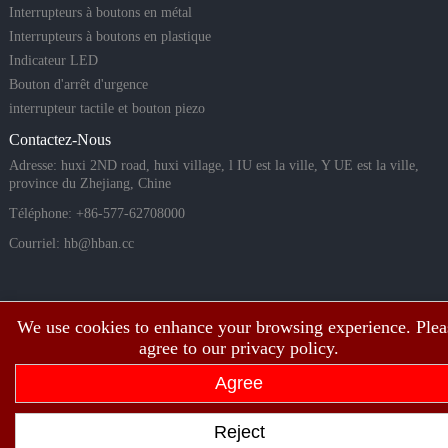
Interrupteurs à boutons en métal
Interrupteurs à boutons en plastique
Indicateur LED
Bouton d'arrêt d'urgence
interrupteur tactile et bouton piezo
Contactez-Nous
Adresse: huxi 2ND road, huxi village, l IU est la ville, Y UE est la ville,
province du Zhejiang, Chine
Téléphone: +86-577-62708000
Courriel:
hb@hban.cc
We use cookies to enhance your browsing experience. Plea
agree to our privacy policy.
Agree
Copyright©2003 ~ 2026 Shanghai Hongbo Electric Co., Ltd. Tous droits
Reject
réservés.