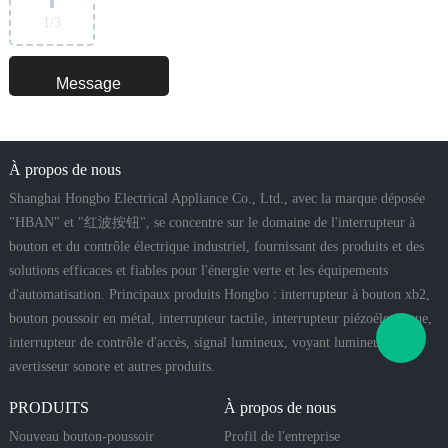
1
/3
À propos de nous
Shanghai Hongbo Electrical Appliance Co., Ltd., avec la marque déposée
"HBAN" et "红波按钮", se concentre sur le domaine de l'interrupteur à
bouton et du contrôle électrique industriel, fournissant des produits et des
solutions efficaces et fiables pour l'énergie verte et les équipements
d'automatisation. Principaux produits Hongbo : interrupteur à bouton xb2,
bouton poussoir en métal, interrupteur tactile, interrupteur piézoélectrique,
interrupteur de contrôle d'accès, signal lumineux, voyant lumineux,
avertisseur sonore et autres produits.
PRODUITS
À propos de nous
Nouveau bouton-poussoir
Profil de l'entreprise