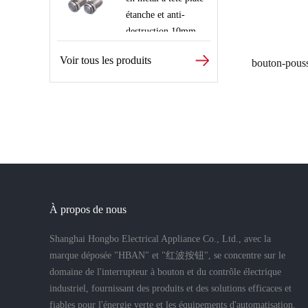
étanche et anti-
destruction 10mm
Voir tous les produits
À propos de nous
Shanghai Hongbo Electrical Appliance Co., Ltd., avec la
marque déposée "HBAN" et "红波按钮", se concentre sur le
domaine de l'interrupteur à bouton et du contrôle électrique
industriel, fournissant des produits et des solutions efficaces et
fiables pour l'énergie verte et les équipements d'automatisation.