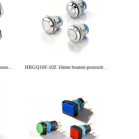
micro voyage momentané bouton-poussoir réinitialisation anneau métallique led 6v 12v ip67 12mm 16mm 19mm interrupteur normalement ouvert
HBGQ16F-10Z 16mm bouton-poussoir verrouillage d’un interrupteur d’équipement industriel à tête ronde plate normalement ouvert