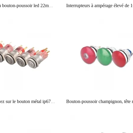
Interrupteur à bouton-poussoir led 22mm rgb tricolore avec connecteur
16mm appuyez sur le bouton métal ip67 anneau led interrupteur de symbole de puissance