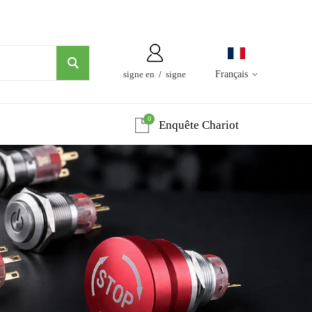
signe en
/
signe
Français
0
Enquête Chariot