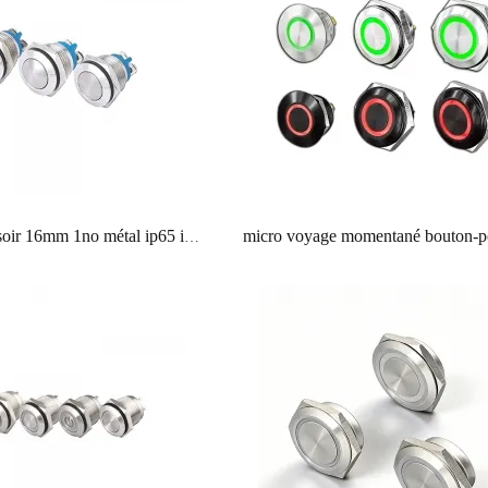
bouton poussoir 16mm 1no métal ip65 interrupteur de démarrage électrique