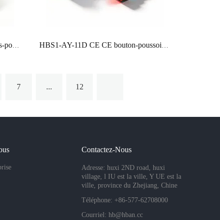
HBGQ22SF interrupteurs à boutons-poussoirs étanches 22 mm 25 mm 30 mm RGB tricolore rouge, vert bleu momentanés
HBS1-AY-11D CE CE bouton-poussoir en plastique 16mm rectangle rond éclairé SPDT sans nc bouton-poussoir momentané
7
...
12
ous
Contactez-Nous
prise
Adresse: huxi 2ND road, huxi
village, l IU est la ville, Y UE est la
ville, province du Zhejiang, Chine
Téléphone: +86-577-62708000
Courriel:
hb@hban.cc